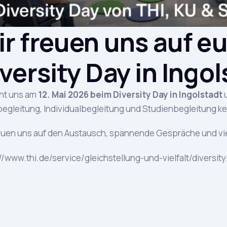
r freuen uns auf e
versity Day in Ingo
ht uns am
12. Mai 2026 beim Diversity Day in Ingolstadt
u
egleitung, Individualbegleitung und Studienbegleitung k
euen uns auf den Austausch, spannende Gespräche und v
//www.thi.de/service/gleichstellung-und-vielfalt/diversity
tps://www.thi.de/service/gleichstellung-und-vielfalt/dive