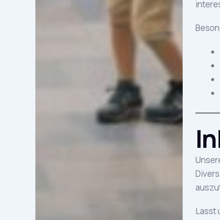
intere
Besond
I
Unsere
Divers
auszu
Lasst 