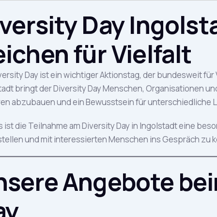
versity Day Ingolsta
ichen für Vielfalt
versity Day ist ein wichtiger Aktionstag, der bundesweit für 
tadt bringt der Diversity Day Menschen, Organisationen 
ren abzubauen und ein Bewusstsein für unterschiedliche L
s ist die Teilnahme am Diversity Day in Ingolstadt eine be
tellen und mit interessierten Menschen ins Gespräch zu
sere Angebote bei
ay