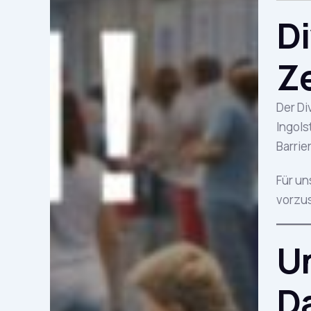
Di
Ze
Der Di
Ingols
Barrie
Für un
vorzus
Un
D