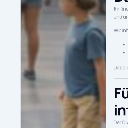
Ihr fi
und un
Wir in
Dabei 
Fü
in
Der Di