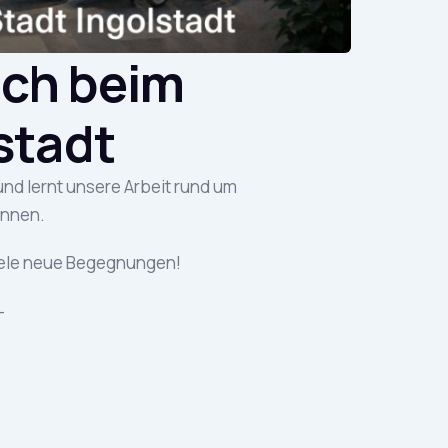
uch beim
lstadt
nd lernt unsere Arbeit rund um
ennen.
iele neue Begegnungen!
-
rsity-day