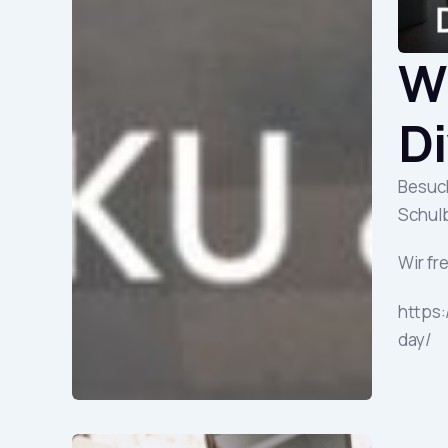
Wi
Di
Besuc
Schulb
Wir fr
https:
day/
ht