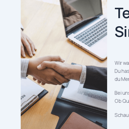
Te
S
März 11
Wir wa
Du has
du Men
Bei un
Ob Que
Schau 