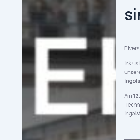
si
April 21
Divers
Inklus
unsere
Ingol
Am
12
Techni
Ingols
https: